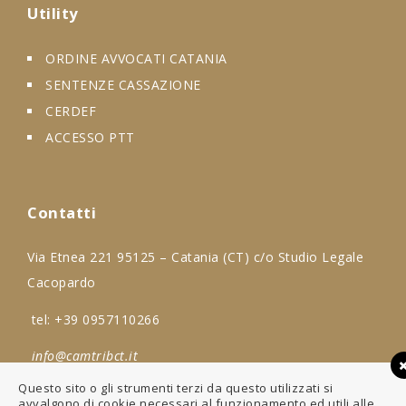
Utility
ORDINE AVVOCATI CATANIA
SENTENZE CASSAZIONE
CERDEF
ACCESSO PTT
Contatti
Via Etnea 221 95125 – Catania (CT) c/o Studio Legale
Cacopardo
tel:
+39 0957110266
info@camtribct.it
Questo sito o gli strumenti terzi da questo utilizzati si
avvalgono di cookie necessari al funzionamento ed utili alle