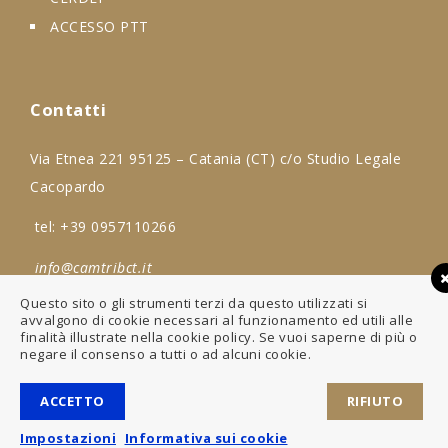
ACCESSO PTT
Contatti
Via Etnea 221 95125 – Catania (CT) c/o Studio Legale
Cacopardo
tel:
+39 0957110266
info@camtribct.it
Questo sito o gli strumenti terzi da questo utilizzati si
avvalgono di cookie necessari al funzionamento ed utili alle
finalità illustrate nella cookie policy. Se vuoi saperne di più o
negare il consenso a tutti o ad alcuni cookie.
Copyright © 2023 Camera degli Avvocati Tributaristi di
Catania.
ACCETTO
RIFIUTO
Area riservata
|
Webmail
Impostazioni
Informativa sui cookie