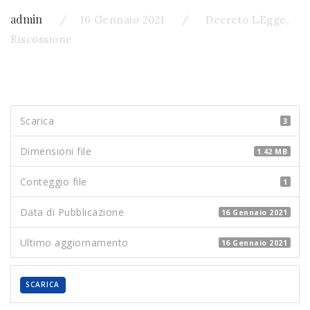
admin
16 Gennaio 2021
Decreto LEgge
,
Riscossione
Scarica
3
Dimensioni file
1.42 MB
Conteggio file
1
Data di Pubblicazione
16 Gennaio 2021
Ultimo aggiornamento
16 Gennaio 2021
SCARICA